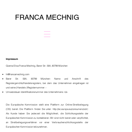
FRANCA MECHNIG
Impressum
Gianna Elisa Franca Mechnig, Barer Str. 58A, 80799 München
hi@francamechnig.com
Barer Str. 58A, 80799 München
- Name und Anschrift des
Registergerichts/Handelsregisters, bei dem das Unternehmen eingetragen ist
und seine (Handels-)Registernummer: -
Umsatzsteuer-Identifikationsnummer des Unternehmens: n/a
Die Europäische Kommission stellt eine Plattform zur Online-Streitbeilegung
(OS) bereit. Die Plattform finden Sie unter:
http://ec.europa.eu/consumers/odr/.
Als Kunde haben Sie jederzeit die Möglichkeit, die Schlichtungsstelle der
Europäischen Kommission zu kontaktieren. Wir sind nicht bereit oder verpflichtet,
an Streitbeilegungsverfahren vor einer Verbraucherschlichtungsstelle der
Europäischen Kommission teilzunehmen.